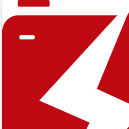
Saltar al contenido
Close Menu
X
Tipos de Baterías
Show sub menu
Baterías para Autos
Baterías para Motos
Baterías para Camiones
Baterías para Maquinaria Pesada
Baterías para UPS
Baterías para Paneles Solares
Marcas
Show sub menu
Etna
Bosch
Capsa
Solite
Enerjet
ToPower
Record
Yuasa
Optima
Nosotros
Show sub menu
¿Por qué Elegirnos?
¿Quiénes Somos?
Donde Estamos
Show sub menu