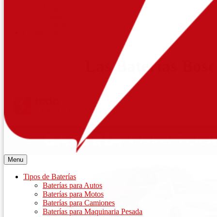
Lima
Trujillo
Arequipa
Contáctenos
Las Baterías Bos
Menu
Tipos de Baterías
Baterías para Autos
Baterías para Motos
Baterías para Camiones
Baterías para Maquinaria Pesada