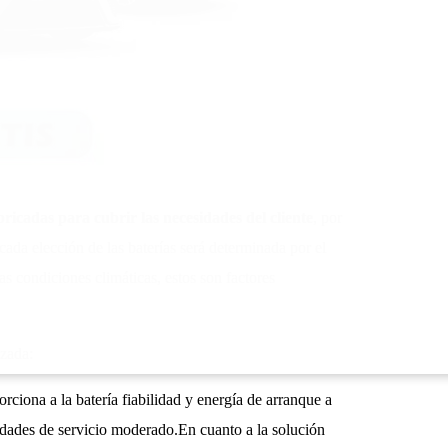
ricadas para cubrir las necesidades del cliente
, por
 cada elección de las baterías será determinada por el
s condiciones climáticas, estos son factores
nzada:
orciona a la batería fiabilidad y energía de arranque a
idades de servicio moderado.En cuanto a la solución