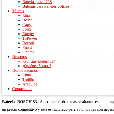
Baterías para UPS
Baterías para Paneles Solares
Marcas
Etna
Bosch
Capsa
Solite
Enerjet
ToPower
Record
Yuasa
Optima
Las baterías BOSCH, están diseñadas para todo tipo de, están fab
Nosotros
¿Por qué Elegirnos?
ello es una batería que triunfa en el mercado del sector del automóvil,
¿Quiénes Somos?
Donde Estamos
tipo o modelo de vehículo como el equipamiento, la conductividad y la
Lima
determinantes
Trujillo
Arequipa
Contáctenos
Las baterías BOSCH se clasifican en tres diseños con tecnología ava
Baterías BOSCH S3
.- Sus características mas resaltantes es que prop
un precio competitivo y esta estructurado para automóviles con neces