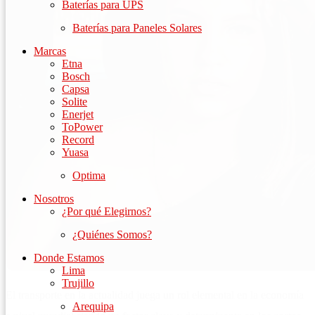
Baterías para UPS
Baterías para Paneles Solares
Marcas
Etna
Bosch
Capsa
Solite
Enerjet
ToPower
Record
Yuasa
Optima
Nosotros
¿Por qué Elegirnos?
¿Quiénes Somos?
Donde Estamos
Lima
Trujillo
El transporte en la actualidad juega un rol elemental en la economía
Arequipa