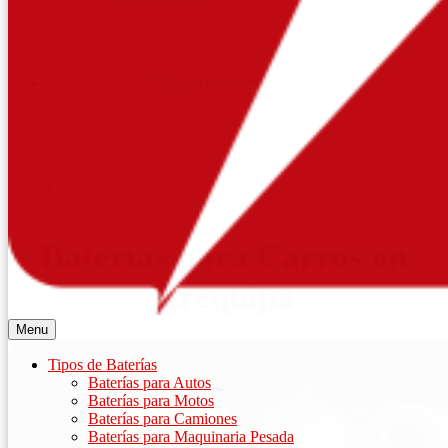
¿Por qué Elegirnos?
¿Quiénes Somos?
Donde Estamos
Show sub menu
Lima
Trujillo
Arequipa
Contáctenos
Baterías para Carros en
Arequipa
Menu
Tipos de Baterías
Baterías para Autos
Baterías para Motos
Baterías para Camiones
Baterías para Maquinaria Pesada