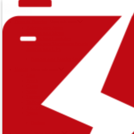
Saltar al contenido
Close Menu
X
Tipos de Baterías
Show sub menu
Baterías para Autos
Baterías para Motos
Baterías para Camiones
Baterías para Maquinaria Pesada
Baterías para UPS
Baterías para Paneles Solares
Marcas
Show sub menu
Etna
Bosch
Capsa
Solite
Enerjet
ToPower
Record
Yuasa
Optima
Nosotros
Show sub menu