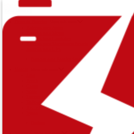
Saltar al contenido
Close Menu
X
Tipos de Baterías
Show sub menu
Baterías para Autos
Baterías para Motos
Baterías para Camiones
Baterías para Maquinaria Pesada
Baterías para UPS
Baterías para Paneles Solares
Marcas
Show sub menu
Etna
Bosch
Capsa
Solite
Enerjet
ToPower
Record
Yuasa
Optima
Nosotros
Show sub menu