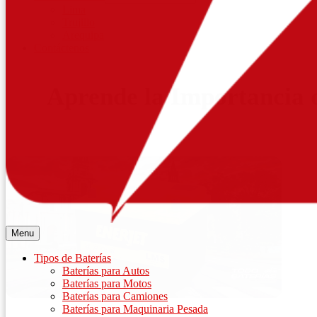
Lima
Trujillo
Arequipa
Contáctenos
Aprende la Importancia d
Menu
Tipos de Baterías
Baterías para Autos
Baterías para Motos
Baterías para Camiones
Baterías para Maquinaria Pesada