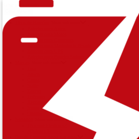
Saltar al contenido
Close Menu
X
Tipos de Baterías
Show sub menu
Baterías para Autos
Baterías para Motos
Baterías para Camiones
Baterías para Maquinaria Pesada
Baterías para UPS
Baterías para Paneles Solares
Marcas
Show sub menu
Etna
Bosch
Capsa
Solite
Enerjet
ToPower
Record
Yuasa
Optima
Nosotros
Show sub menu
¿Por qué Elegirnos?
¿Quiénes Somos?
Donde Estamos
Show sub menu