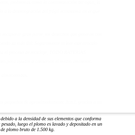
biente; problemas como la contaminación del agua, la
do a la desintegración del frágil ecosistema en el que
de recuperar gran parte, los desechos que generan con
otado su vida útil. Seguramente al leer este articulo
aliza el proceso de reciclaje; TODO BATERIAS
nto para ayudar a conservar el medio ambiente:
n almacenadas.
azos pequeños de aproximadamente 2cm2, gracias a un
, debido a la densidad de sus elementos que conforma
s pesado, luego el plomo es lavado y depositado en un
s de plomo bruto de 1.500 kg.