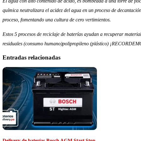
El agua con alto contenido de ácido, es bombeada a una torre de floc
química neutralizara el acidez del agua en un proceso de decantació
proceso, fomentando una cultura de cero vertimientos.
Estos 5 procesos de reciclaje de baterías ayudan a recuperar mater
residuales (consumo humano)polipropileno (plástico) ¡RECO
Entradas relacionadas
Delivery de baterías Bosch AGM Start Stop