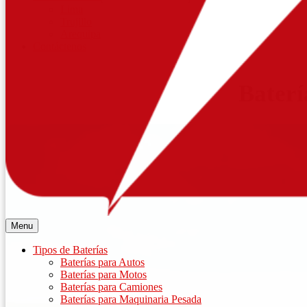
Lima
Trujillo
Arequipa
Contáctenos
Baterí
Menu
Tipos de Baterías
Baterías para Autos
Baterías para Motos
Baterías para Camiones
Baterías para Maquinaria Pesada