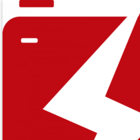
Saltar al contenido
Close Menu
X
Tipos de Baterías
Show sub menu
Baterías para Autos
Baterías para Motos
Baterías para Camiones
Baterías para Maquinaria Pesada
Baterías para UPS
Baterías para Paneles Solares
Marcas
Show sub menu
Etna
Bosch
Capsa
Solite
Enerjet
ToPower
Record
Yuasa
Optima
Nosotros
Show sub menu
¿Por qué Elegirnos?
¿Quiénes Somos?
Donde Estamos
Show sub menu