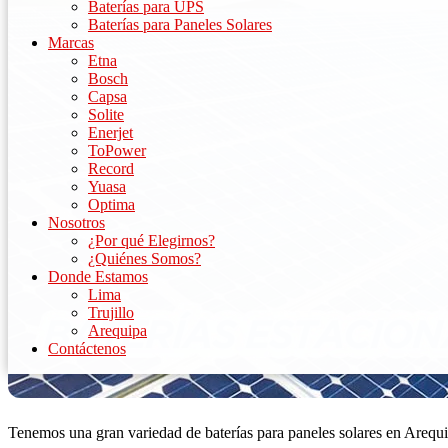
Baterías para UPS
Baterías para Paneles Solares
Marcas
Etna
Bosch
Capsa
Solite
Enerjet
ToPower
Record
Yuasa
Optima
Nosotros
¿Por qué Elegirnos?
¿Quiénes Somos?
Donde Estamos
Lima
Trujillo
Arequipa
Contáctenos
Tenemos una gran variedad de baterías para paneles solares en Arequ