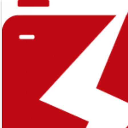
Saltar al contenido
Close Menu
X
Tipos de Baterías
Show sub menu
Baterías para Autos
Baterías para Motos
Baterías para Camiones
Baterías para Maquinaria Pesada
Baterías para UPS
Baterías para Paneles Solares
Marcas
Show sub menu
Etna
Bosch
Capsa
Solite
Enerjet
ToPower
Record
Yuasa
Optima
Nosotros
Show sub menu