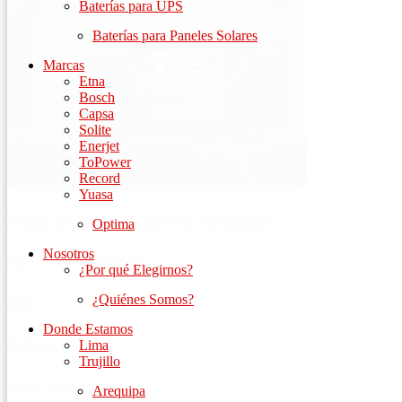
Baterías para UPS
Baterías para Paneles Solares
Marcas
Etna
Bosch
Capsa
Solite
Enerjet
ToPower
Record
Yuasa
Venta de Baterías Zero en Arequipa
Optima
Nosotros
Términos y Condiciones
¿Por qué Elegirnos?
¿Quiénes Somos?
Blog
Donde Estamos
Delivery
Lima
Trujillo
¡Hola! ¿Hablemos!
Arequipa