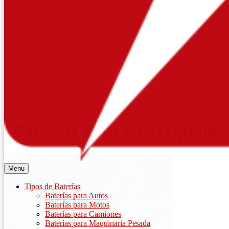
¿Por qué Elegirnos?
¿Quiénes Somos?
Donde Estamos
Show sub menu
Lima
Trujillo
Arequipa
Contáctenos
Baterías Zero en Arequipa
Menu
Tipos de Baterías
Baterías para Autos
Baterías para Motos
Baterías para Camiones
Baterías para Maquinaria Pesada