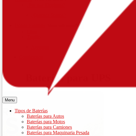
¿Por qué Elegirnos?
¿Quiénes Somos?
Donde Estamos
Show sub menu
Lima
Trujillo
Arequipa
Contáctenos
Baterías para UPS
Menu
Tipos de Baterías
Baterías para Autos
Baterías para Motos
Baterías para Camiones
Baterías para Maquinaria Pesada