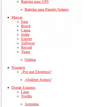
Baterías para UPS
Baterías para Paneles Solares
Marcas
Etna
Bosch
Capsa
Solite
Enerjet
ToPower
Record
Yuasa
Venta de baterías para UPS
Optima
Nosotros
Venta de Baterías para UPS
¿Por qué Elegirnos?
¿Quiénes Somos?
Términos y Condiciones
Donde Estamos
Blog
Lima
Trujillo
Delivery
Arequipa