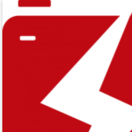
Saltar al contenido
Close Menu
X
Tipos de Baterías
Show sub menu
Baterías para Autos
Baterías para Motos
Baterías para Camiones
Baterías para Maquinaria Pesada
Baterías para UPS
Baterías para Paneles Solares
Marcas
Show sub menu
Etna
Bosch
Capsa
Solite
Enerjet
ToPower
Record
Yuasa
Optima
Nosotros
Show sub menu