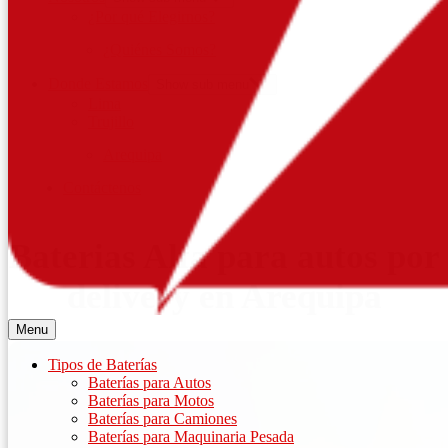
¿Por qué Elegirnos?
¿Quiénes Somos?
Donde Estamos
Show sub menu
Lima
Trujillo
Arequipa
Contáctenos
Baterias Alfa para autos por
delivery en Arequipa
Menu
Tipos de Baterías
Baterías para Autos
Baterías para Motos
Baterías para Camiones
Baterías para Maquinaria Pesada