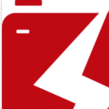
Saltar al contenido
Close Menu
X
Tipos de Baterías
Show sub menu
Baterías para Autos
Baterías para Motos
Baterías para Camiones
Baterías para Maquinaria Pesada
Baterías para UPS
Baterías para Paneles Solares
Marcas
Show sub menu
Etna
Bosch
Capsa
Solite
Enerjet
ToPower
Record
Yuasa
Optima
Nosotros
Show sub menu