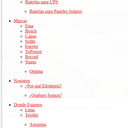
Baterías para UPS
Baterías para Paneles Solares
Marcas
Etna
Bosch
Capsa
Solite
Enerjet
ToPower
Record
Yuasa
Optima
Nosotros
¿Por qué Elegirnos?
¿Quiénes Somos?
Donde Estamos
¿Porqué Comprar en baterías alfa en
Lima
Arequipa?
Trujillo
Arequipa